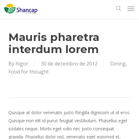
Skip
Men
to
search
main
content
Mauris pharetra
interdum lorem
By
higor
30 de dezembro de 2012
Dining
,
Food for thought
Quisque at dolor venenatis justo fringilla dignissim ut id eros.
Quisque non elit id purus feugiat vestibulum. Phasellus eget
sodales neque. Morbi eget odio nec justo consequat
gravida. Phasellus dolor nisl, venenatis eget euismod et,