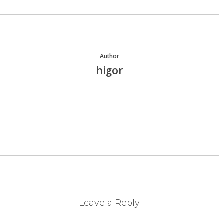
Author
higor
More posts by higor
Leave a Reply