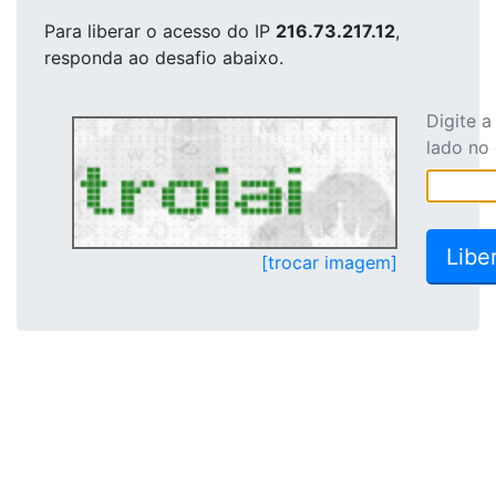
Para liberar o acesso
do IP
216.73.217.12
,
responda ao desafio abaixo.
Digite 
lado no
[trocar imagem]